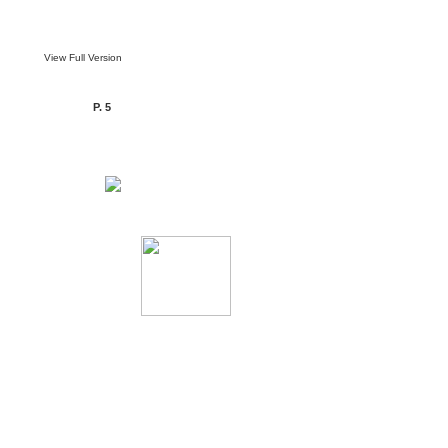
View Full Version
P. 5