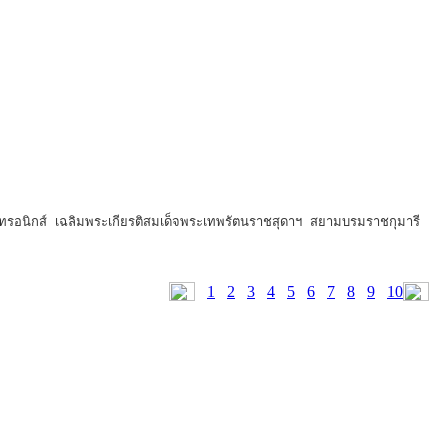
กทรอนิกส์ เฉลิมพระเกียรติสมเด็จพระเทพรัตนราชสุดาฯ สยามบรมราชกุมารี
1
2
3
4
5
6
7
8
9
10